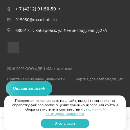
+ 7 (4212) 91-50-50
915050@maxclinic.ru
680017, г. Хабаровск, ул.Ленинградская, д.27А
2016-2026 ООО « ДВЦ «Максклиник»
Политика конфиденциальности
Версия для слабовидящих
Продолжая использовать наш сайт, вы даёте согласие на
обработку файлов cookie в целях функционирования сайта и
сбора статистики в соответствии с
политикой
конфиденциальности
ИМЕЮТСЯ ПРОТИВОПОКАЗАНИЯ. НЕОБХОДИМА КОНСУЛЬТАЦИЯ ВРАЧА
Я согласен