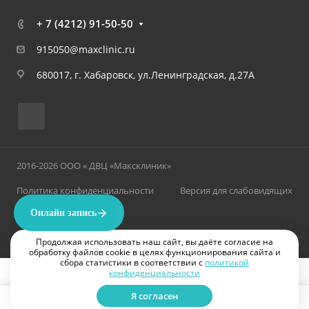
+ 7 (4212) 91-50-50
915050@maxclinic.ru
680017, г. Хабаровск, ул.Ленинградская, д.27А
2016-2026 ООО « ДВЦ «Максклиник»
Политика конфиденциальности
Версия для слабовидящих
Продолжая использовать наш сайт, вы даёте согласие на
обработку файлов cookie в целях функционирования сайта и
сбора статистики в соответствии с
политикой
конфиденциальности
ИМЕЮТСЯ ПРОТИВОПОКАЗАНИЯ. НЕОБХОДИМА КОНСУЛЬТАЦИЯ ВРАЧА
Я согласен