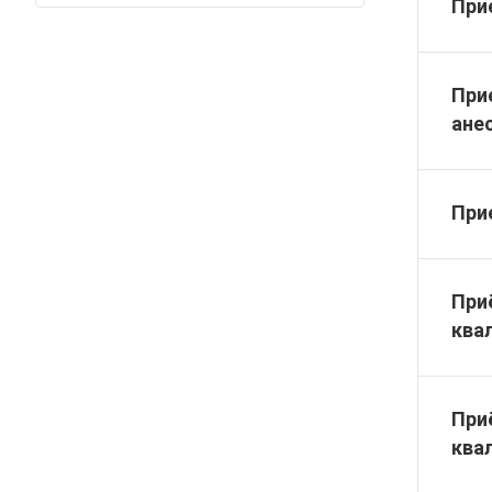
При
При
ане
При
При
ква
При
ква