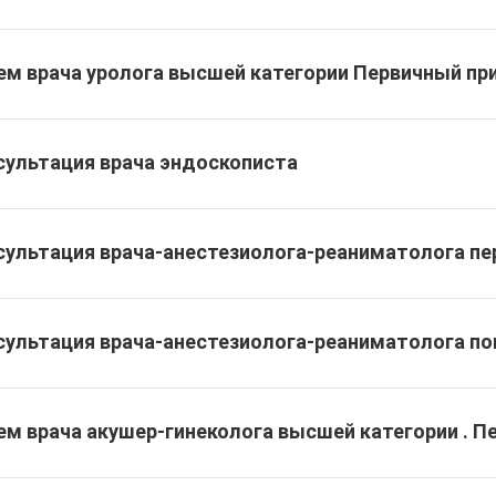
ем врача уролога высшей категории Первичный пр
сультация врача эндоскописта
сультация врача-анестезиолога-реаниматолога пе
сультация врача-анестезиолога-реаниматолога п
ем врача акушер-гинеколога высшей категории . П