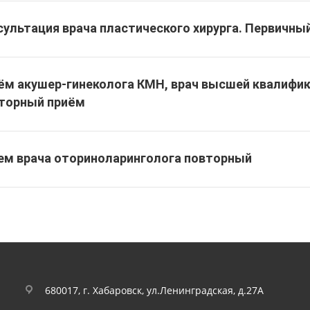
сультация врача пластического хирурга. Первичны
ём акушер-гинеколога КМН, врач высшей квалифик
торный приём
ем врача оториноларинголога повторный
680017, г. Хабаровск, ул.Ленинградская, д.27А