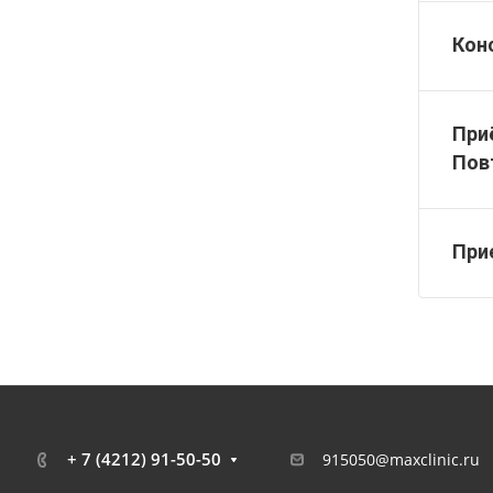
Кон
При
Пов
При
+ 7 (4212) 91-50-50
915050@maxclinic.ru