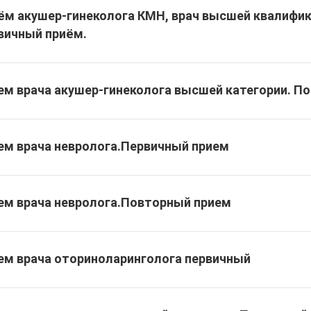
ём акушер-гинеколога КМН, врач высшей квалифик
вичный приём.
ем врача акушер-гинеколога высшей категории. П
ем врача невролога.Первичный прием
ем врача невролога.Повторный прием
ем врача оториноларинголога первичный