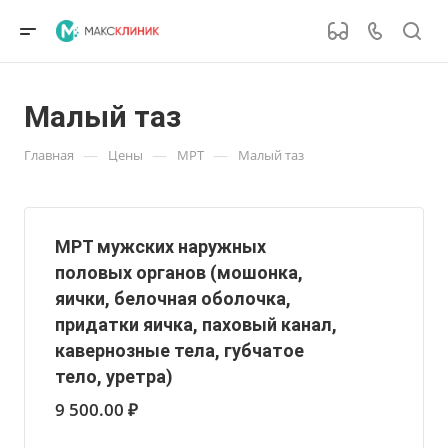
Малый таз
—
—
—
Главная
Цены
МРТ
Малый таз
МРТ мужских наружных
половых органов (мошонка,
яички, белочная оболочка,
придатки яичка, паховый канал,
кавернозные тела, губчатое
тело, уретра)
9 500.00 ₽