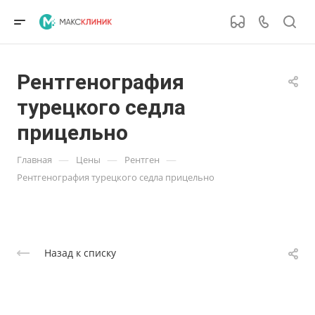
Рентгенография
турецкого седла
прицельно
—
—
—
Главная
Цены
Рентген
Рентгенография турецкого седла прицельно
Назад к списку