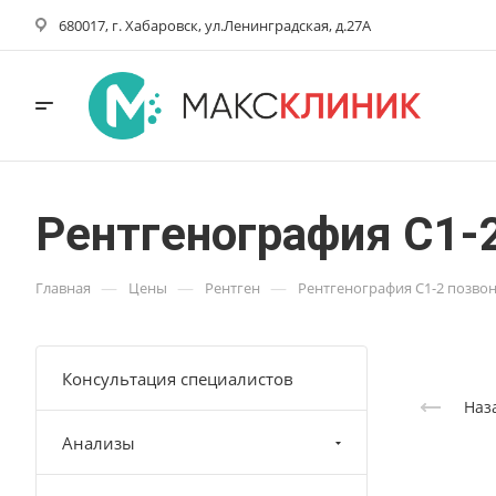
680017, г. Хабаровск, ул.Ленинградская, д.27А
Рентгенография С1-2
—
—
—
Главная
Цены
Рентген
Рентгенография С1-2 позвон
Консультация специалистов
Наз
Анализы