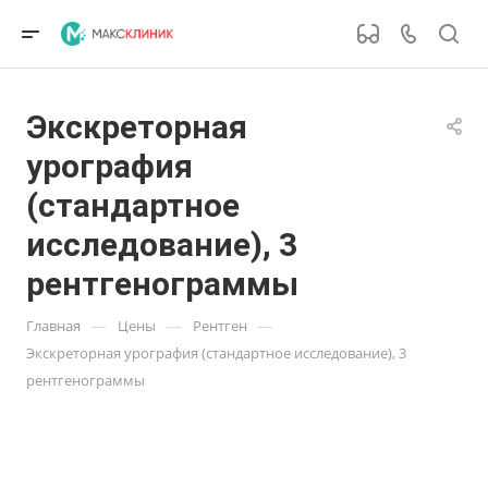
Экскреторная
урография
(стандартное
исследование), 3
рентгенограммы
—
—
—
Главная
Цены
Рентген
Экскреторная урография (стандартное исследование), 3
рентгенограммы