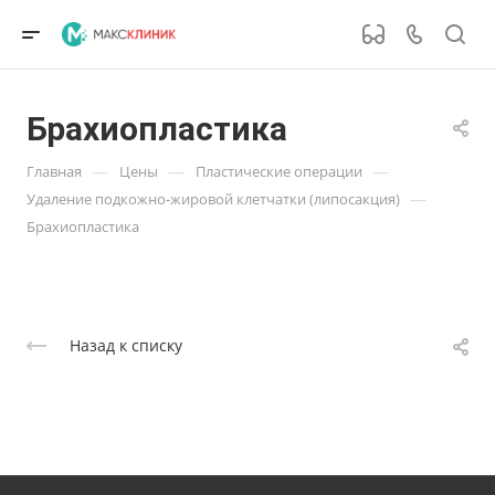
Брахиопластика
—
—
—
Главная
Цены
Пластические операции
—
Удаление подкожно-жировой клетчатки (липосакция)
Брахиопластика
Назад к списку