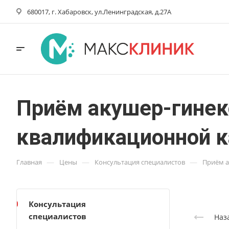
680017, г. Хабаровск, ул.Ленинградская, д.27А
Приём акушер-гинек
квалификационной к
—
—
—
Главная
Цены
Консультация специалистов
Приём а
Консультация
специалистов
Наз