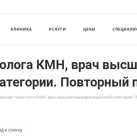
КЛИНИКА
УСЛУГИ
ЦЕНЫ
СПЕЦИАЛИ
олога КМН, врач выс
атегории. Повторный 
кушер-гинеколога КМН, врач высшей квалификационной категории. 
ад к списку