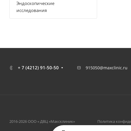
Эндоскопические
исследования
+ 7 (4212) 91-50-50
915050@maxclinic.ru
2016-2026 ООО « ДВЦ «Максклиник»
Политика конфид