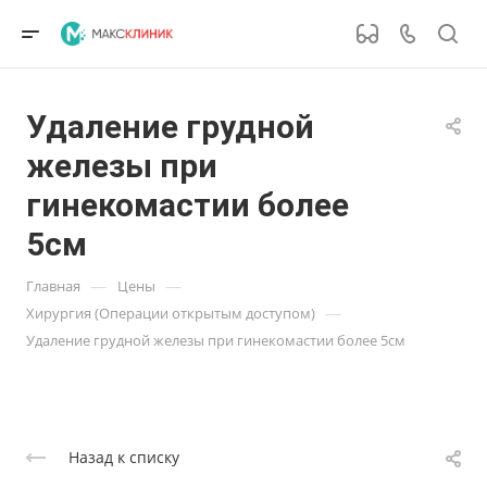
Удаление грудной
железы при
гинекомастии более
5см
—
—
Главная
Цены
—
Хирургия (Операции открытым доступом)
Удаление грудной железы при гинекомастии более 5см
Назад к списку