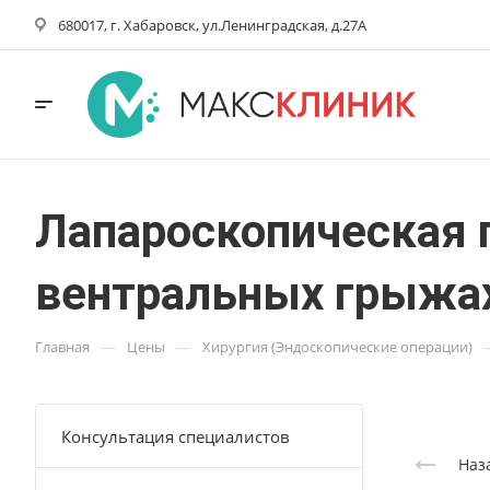
680017, г. Хабаровск, ул.Ленинградская, д.27А
Лапароскопическая 
вентральных грыжах 
—
—
Главная
Цены
Хирургия (Эндоскопические операции)
Консультация специалистов
Наз