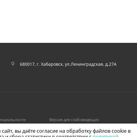
680017, г. Хабаровск, ул.Ленинградская, д.27А
енциальности
Версия для слабовидящих
айт, вы даёте согласие на обработку файлов cookie в
 и сбора статистики в соответствии с
политикой