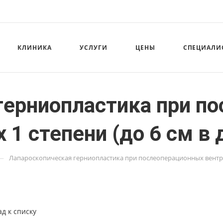
КЛИНИКА
УСЛУГИ
ЦЕНЫ
СПЕЦИАЛИ
герниопластика при п
1 степени (до 6 см в 
—
Лапароскопическая герниопластика при послеоперационных вентрал
ад к списку