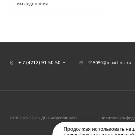
исследования
+ 7 (4212) 91-50-50
915050@maxclinic.ru
2016-2026 ООО « ДВЦ «Максклиник»
Политика конфид
Продолжая использовать наш с
целях функционирования сайта