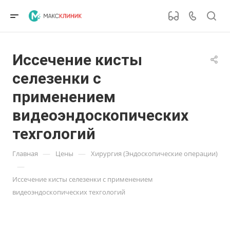
Иссечение кисты
селезенки с
применением
видеоэндоскопических
техгологий
—
—
Главная
Цены
Хирургия (Эндоскопические операции)
—
Иссечение кисты селезенки с применением
видеоэндоскопических техгологий