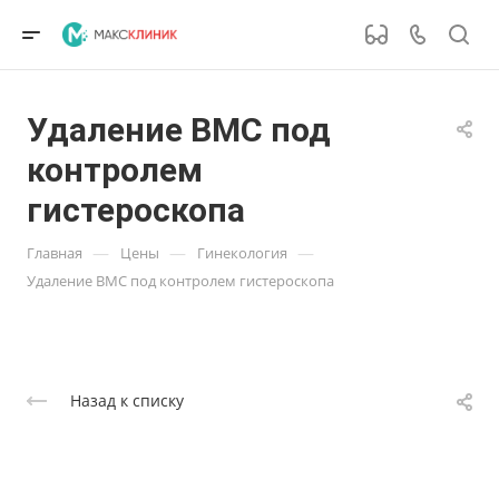
Удаление ВМС под
контролем
гистероскопа
—
—
—
Главная
Цены
Гинекология
Удаление ВМС под контролем гистероскопа
Назад к списку