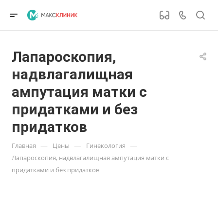
Лапароскопия,
надвлагалищная
ампутация матки с
придатками и без
придатков
—
—
—
Главная
Цены
Гинекология
Лапароскопия, надвлагалищная ампутация матки с
придатками и без придатков