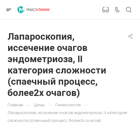
Лапароскопия,
иссечение очагов
эндометриоза, II
категория сложности
(спаечный процесс,
более2х очагов)
—
—
—
Главная
Цены
Гинекология
Лапароскопия, иссечение очагов эндометриоза, II категория
сложности (спаечный процесс, более2х очагов)