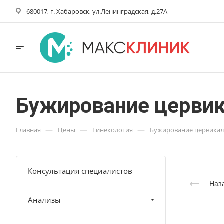
680017, г. Хабаровск, ул.Ленинградская, д.27А
Бужирование цервик
—
—
—
Главная
Цены
Гинекология
Бужирование цервикал
Консультация специалистов
Наз
Анализы