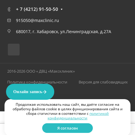
+ 7 (4212) 91-50-50
915050@maxclinic.ru
680017, г. Хабаровск, ул.Ленинградская, д.27А
2016-2026 ООО « ДВЦ «Максклиник»
Политика конфиденциальности
Версия для слабовидящих
Продолжая использовать наш сайт, вы даёте согласие на
обработку файлов cookie в целях функционирования сайта и
сбора статистики в соответствии с
политикой
конфиденциальности
ИМЕЮТСЯ ПРОТИВОПОКАЗАНИЯ. НЕОБХОДИМА КОНСУЛЬТАЦИЯ ВРАЧА
Я согласен