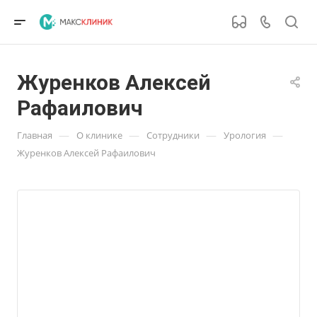
Журенков Алексей
Рафаилович
—
—
—
—
Главная
О клинике
Сотрудники
Урология
Журенков Алексей Рафаилович