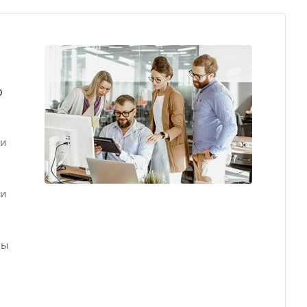
о
ли
ли
мы