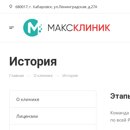
680017, г. Хабаровск, ул.Ленинградская, д.27А
История
—
—
Главная
О клинике
История
Этап
О клинике
Команда 
Лицензии
по всей 