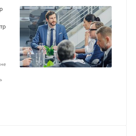
р
тр
 не
ь