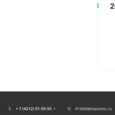
2
+ 7 (4212) 91-50-50
915050@maxclinic.ru